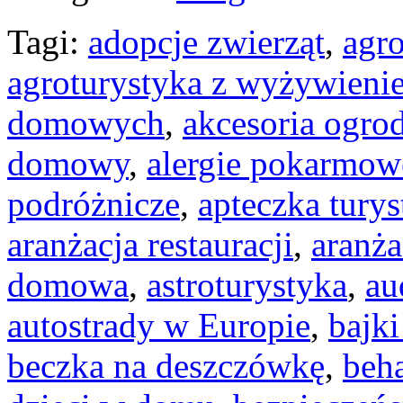
Tagi:
adopcje zwierząt
,
agro
agroturystyka z wyżywieni
domowych
,
akcesoria ogro
domowy
,
alergie pokarmow
podróżnicze
,
apteczka tury
aranżacja restauracji
,
aranża
domowa
,
astroturystyka
,
au
autostrady w Europie
,
bajk
beczka na deszczówkę
,
beh