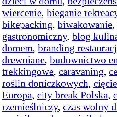
dzieci w domu
,
bezpieczeń
wiercenie
,
bieganie rekreac
bikepacking
,
biwakowanie
gastronomiczny
,
blog kulin
domem
,
branding restauracj
drewniane
,
budownictwo en
trekkingowe
,
caravaning
,
c
roślin doniczkowych
,
cięci
Europa
,
city break Polska
,
rzemieślniczy
,
czas wolny d