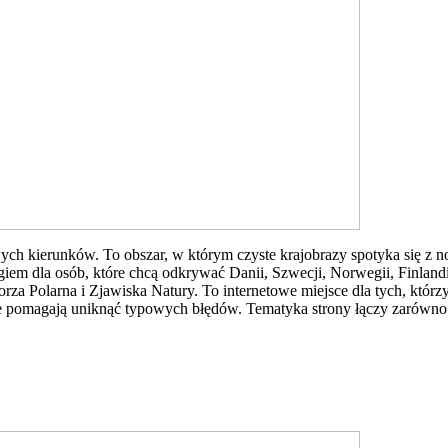
owych kierunków. To obszar, w którym czyste krajobrazy spotyka się z
iem dla osób, które chcą odkrywać Danii, Szwecji, Norwegii, Finlandi
rza Polarna i Zjawiska Natury. To internetowe miejsce dla tych, którz
tóre pomagają uniknąć typowych błędów. Tematyka strony łączy zarówno