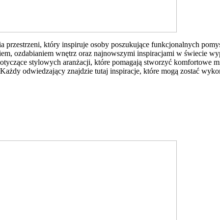
 przestrzeni, który inspiruje osoby poszukujące funkcjonalnych pomys
aniem, ozdabianiem wnętrz oraz najnowszymi inspiracjami w świecie wy
 dotyczące stylowych aranżacji, które pomagają stworzyć komfortowe m
Każdy odwiedzający znajdzie tutaj inspiracje, które mogą zostać wykor