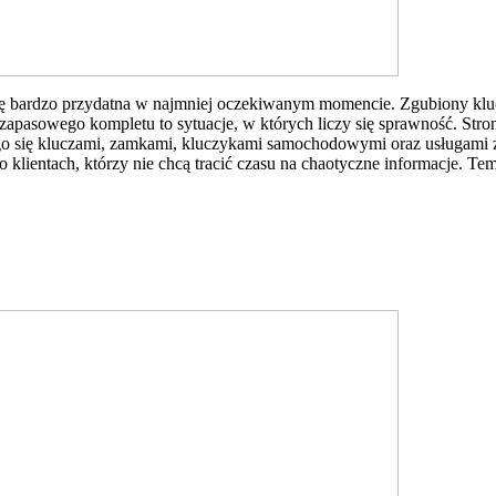
 się bardzo przydatna w najmniej oczekiwanym momencie. Zgubiony kl
apasowego kompletu to sytuacje, w których liczy się sprawność. Stron
go się kluczami, zamkami, kluczykami samochodowymi oraz usługami 
klientach, którzy nie chcą tracić czasu na chaotyczne informacje. Tema