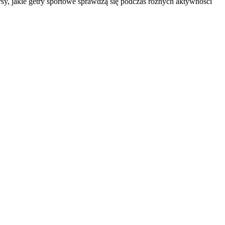
sy, jakie getry sportowe sprawdzą się podczas różnych aktywności