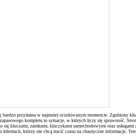
 się bardzo przydatna w najmniej oczekiwanym momencie. Zgubiony kl
apasowego kompletu to sytuacje, w których liczy się sprawność. Stron
go się kluczami, zamkami, kluczykami samochodowymi oraz usługami 
klientach, którzy nie chcą tracić czasu na chaotyczne informacje. Tema