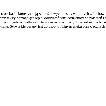
ą o osobach, które szukają wartościowych treści związanych z ducho
raz teksty pomagające lepiej odkrywać sens codziennych wydarzeń i 
 chcą regularnie odkrywać treści niosące nadzieję. Rozbudowana baza 
e homilie. Serwis kierowany jest do osób w różnym wieku oraz o różny