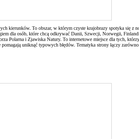
owych kierunków. To obszar, w którym czyste krajobrazy spotyka się z
iem dla osób, które chcą odkrywać Danii, Szwecji, Norwegii, Finlandi
rza Polarna i Zjawiska Natury. To internetowe miejsce dla tych, którz
tóre pomagają uniknąć typowych błędów. Tematyka strony łączy zarówno